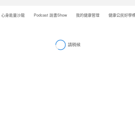
心身能量沙龍
Podcast 說書Show
我的健康管理
健康公民好學
請稍候