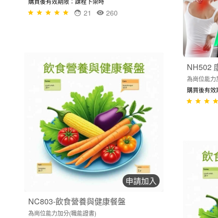
購買後有效期限：課程下架時
21
260
NH502
為崗位能力
購買後有效
申請加入
NC803-飲食營養與健康餐盤
為崗位能力加分(職能證書)