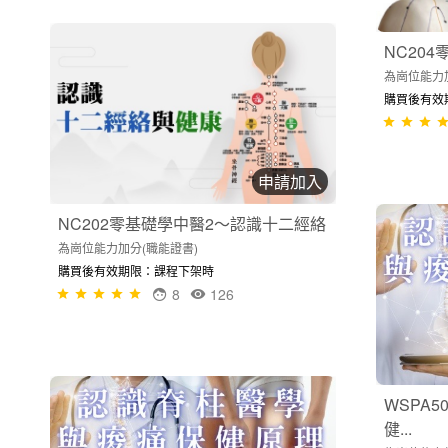
NC20
為崗位能力
購買後有效
申請加入
NC202零基礎學中醫2～認識十二經絡
為崗位能力加分(職能證書)
購買後有效期限：課程下架時
8
126
WSPA
健...