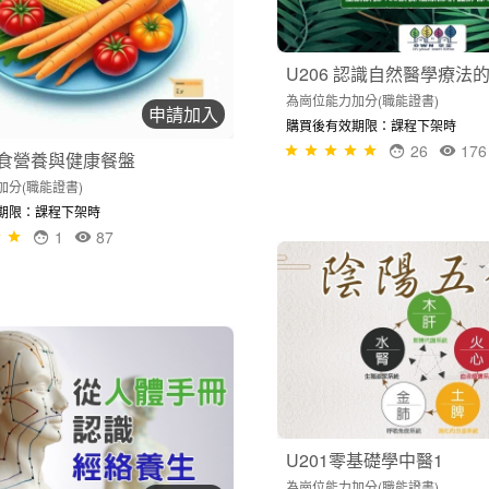
U206 認識自然醫學療法
為崗位能力加分(職能證書)
申請加入
購買後有效期限：課程下架時
26
176
-飲食營養與健康餐盤
加分(職能證書)
期限：課程下架時
1
87
U201零基礎學中醫1
為崗位能力加分(職能證書)