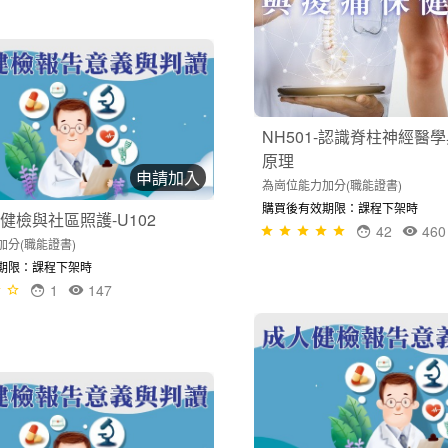
NH501-認識脊柱神經醫
原理
申請加入
為崗位能力加分(職能證書)
購買後有效期限：課程下架時
健檢與社區照護-U102
42
460
加分(職能證書)
期限：課程下架時
1
147