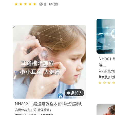
8
60
NH90
展...
為崗位能力
購買後有效期限
申請加入
NH302 耳絡進階課程＆術科檢定說明
為崗位能力加分(職能證書)