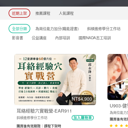
近期上架
推薦課程
人氣課程
全部分類
為崗位能力加分(職能證書)
斜槓進修學分工作坊
影音書
公益講座
內部培訓
國際NADA志工培訓
NT$4,900
U903
耳絡經驗穴實戰營-EAR911
為崗位能力
斜槓進修學分工作坊
加入購物車
購買後有效期限
購買後有效期限：課程下架時