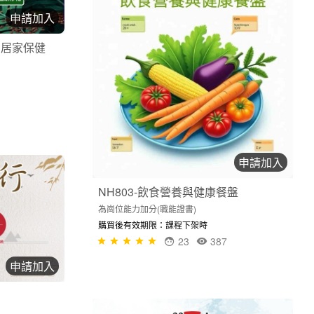
申請加入
的居家保健
申請加入
NH803-飲食營養與健康餐盤
為崗位能力加分(職能證書)
購買後有效期限：課程下架時
23
387
申請加入