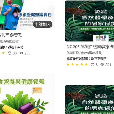
申請加入
 康復整健實務
加分(職能證書)
NC206 認識自然醫學療
期限：課程下架時
33
253
為崗位能力加分(職能證書)
購買後有效期限：課程下架時
8
201