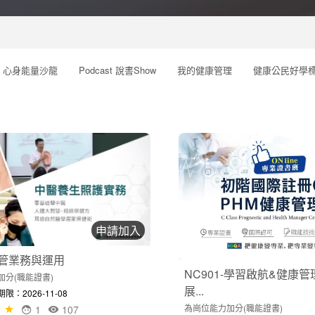
心身能量沙龍
Podcast 說書Show
我的健康管理
健康公民好學
申請加入
-健管業務與運用
NC901-學習啟航&健康
加分(職能證書)
展...
：2026-11-08
為崗位能力加分(職能證書)
1
107