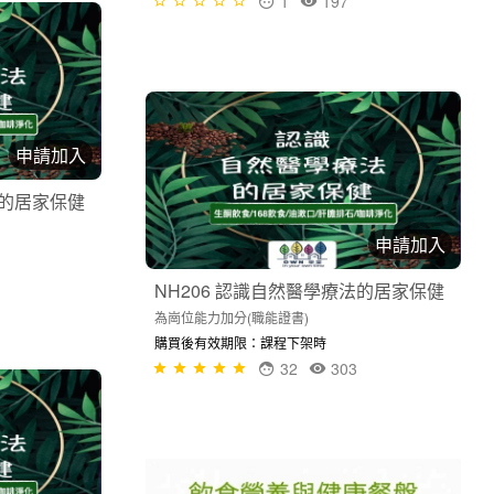
1
197
申請加入
法的居家保健
申請加入
NH206 認識自然醫學療法的居家保健
為崗位能力加分(職能證書)
購買後有效期限：課程下架時
32
303