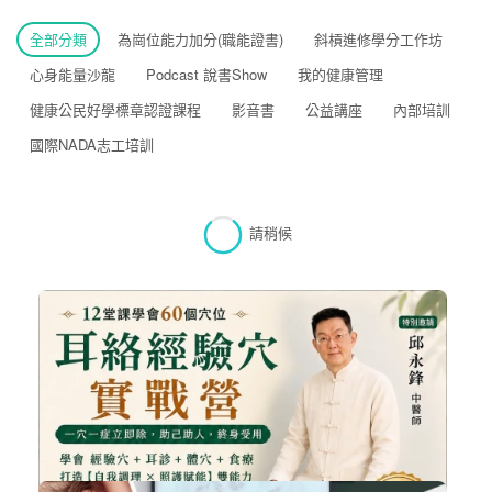
全部分類
為崗位能力加分(職能證書)
斜槓進修學分工作坊
心身能量沙龍
Podcast 說書Show
我的健康管理
健康公民好學標章認證課程
影音書
公益講座
內部培訓
國際NADA志工培訓
請稍候