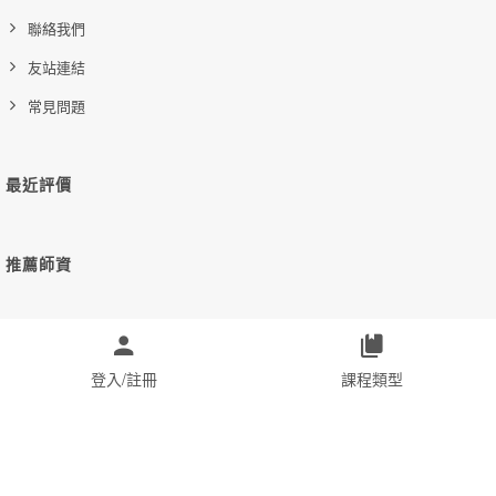
聯絡我們
友站連結
常見問題
最近評價
推薦師資
聯絡資訊
登入/註冊
課程類型
無國界的『我們的Own學堂』
line : ＠ownmerry
ownmerry@gmail.com