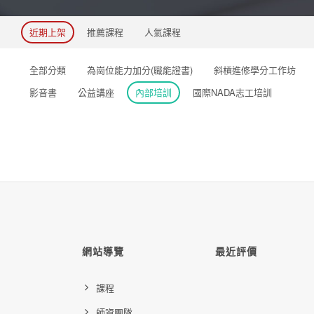
近期上架
推薦課程
人氣課程
全部分類
為崗位能力加分(職能證書)
斜槓進修學分工作坊
影音書
公益講座
內部培訓
國際NADA志工培訓
網站導覽
最近評價
課程
師資團隊