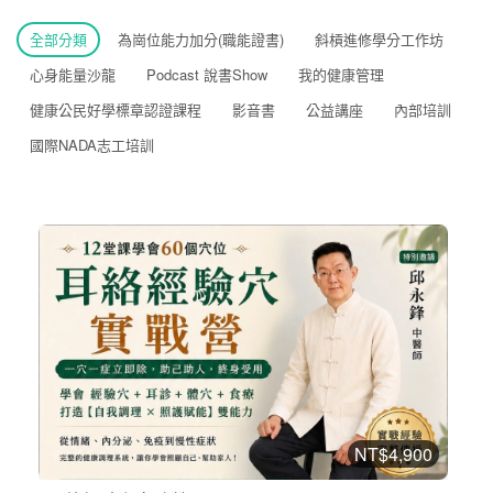
全部分類
為崗位能力加分(職能證書)
斜槓進修學分工作坊
心身能量沙龍
Podcast 說書Show
我的健康管理
健康公民好學標章認證課程
影音書
公益講座
內部培訓
國際NADA志工培訓
NT$4,900