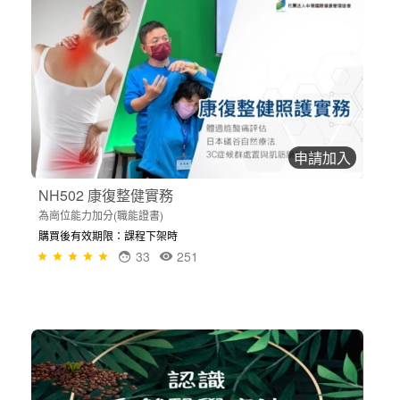
申請加入
NH502 康復整健實務
為崗位能力加分(職能證書)
購買後有效期限：課程下架時
33
251