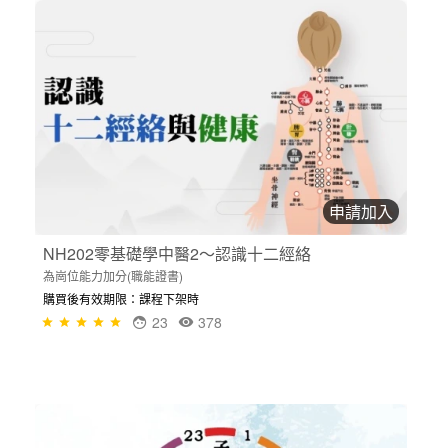
申請加入
NH202零基礎學中醫2～認識十二經絡
為崗位能力加分(職能證書)
購買後有效期限：課程下架時
23
378