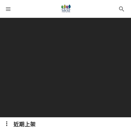
課程分類
師資團隊
聯絡我們
語系選擇
折扣碼
近期上架