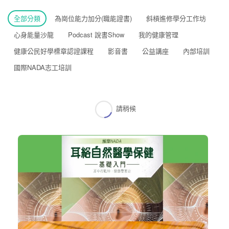
全部分類
為崗位能力加分(職能證書)
斜槓進修學分工作坊
心身能量沙龍
Podcast 說書Show
我的健康管理
健康公民好學標章認證課程
影音書
公益講座
內部培訓
國際NADA志工培訓
請稍候