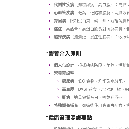
代謝性疾病
（如糖尿病、高血脂）：需控
心血管疾病
：低鈉、低飽和脂肪、高纖飲
腎臟病
：限制蛋白質、磷、鉀，減輕腎臟
癌症
：高熱量、高蛋白飲食對抗惡病質，
腸胃疾病
（如潰瘍、炎症性腸病）：依狀
*營養介入原則
個人化設計
：根據疾病階段、年齡、活動
營養素調整
：
糖尿病
：低GI食物、均衡碳水分配。
高血壓
：DASH飲食（富含鉀、鎂、
肝病
：適量優質蛋白，避免肝昏迷。
特殊營養補充
：如術後使用高蛋白配方、癌
*健康管理照護要點
監測與評估
：定期追蹤體重、血液檢驗（如