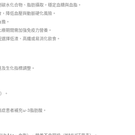
制碳水化合物、脂肪攝取，穩定血糖與血脂。
食，降低血壓與動脈硬化風險。
負擔。
化療期間需加強免疫力營養。
況選擇低渣、高纖或易消化飲食。
量及生化指標調整。
鈣）。
症患者補充ω-3脂肪酸。
HbA1c、血脂）、營養不良篩檢（如MUST量表）。