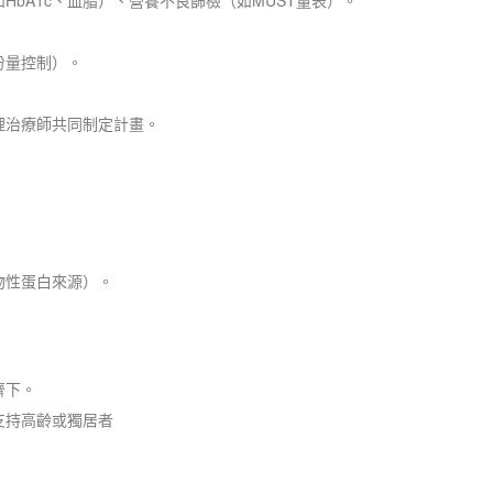
份量控制）。
理治療師共同制定計畫。
物性蛋白來源）。
齊下。
支持高齡或獨居者