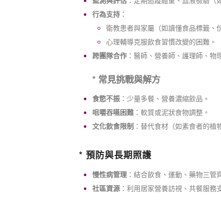
行為支持
：
衛教患者與家屬（如讀懂食品標籤、
心理輔導克服飲食習慣改變的困難。
跨團隊合作
：醫師、營養師、護理師、物
* 常見挑戰與解方
食慾不振
：少量多餐、營養濃縮飲品。
咀嚼吞嚥困難
：軟質或泥狀食物調整。
文化飲食限制
：替代食材（如素食者的植
* 預防與長期照護
慢性病管理
：結合飲食、運動、藥物三管
社區資源
：利用居家營養訪視、共餐服務