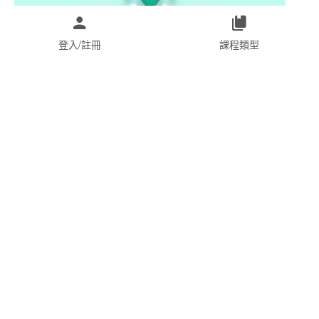
登入/註冊
課程類型
申請加入
NC103 長者健康整合式評估(ICOPE)
為崗位能力加分(職能證書)
16
559