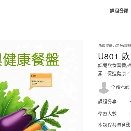
課程分類
為崗位能力加分(職能
U801
認識飲食營養,
素，促進健康。
全體老師
課程分享
學習人數
1
本課程共包含影音