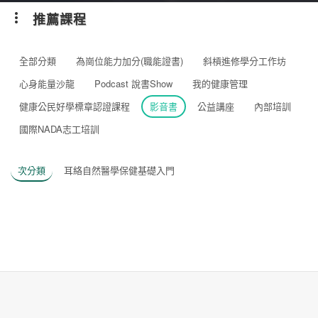
推薦課程
全部分類
為崗位能力加分(職能證書)
斜槓進修學分工作坊
心身能量沙龍
Podcast 說書Show
我的健康管理
健康公民好學標章認證課程
影音書
公益講座
內部培訓
國際NADA志工培訓
次分類
耳絡自然醫學保健基礎入門