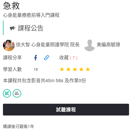
急救
心身能量療癒前導入門課程
課程公告
徐大智 心身能量照護學院 院長
美編高毓璟
課程分享
收藏
(
7
)
學習人數
18
本課程共包含影音共45m 58s 及作業0份
試
試聽課程
購課後可觀看1年