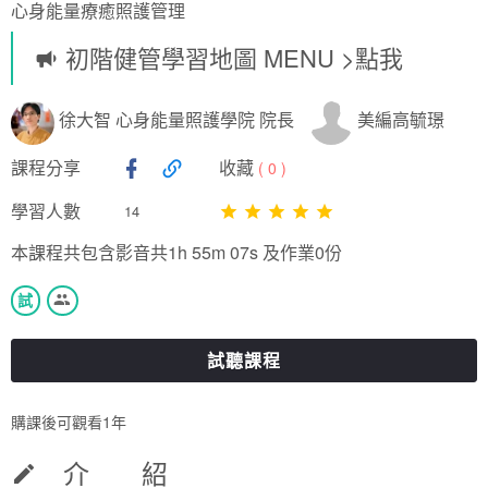
心身能量療癒照護管理
初階健管學習地圖 MENU >點我
徐大智 心身能量照護學院 院長
美編高毓璟
課程分享
收藏
(
0
)
學習人數
14
本課程共包含影音共1h 55m 07s 及作業0份
試
試聽課程
購課後可觀看1年
介 紹