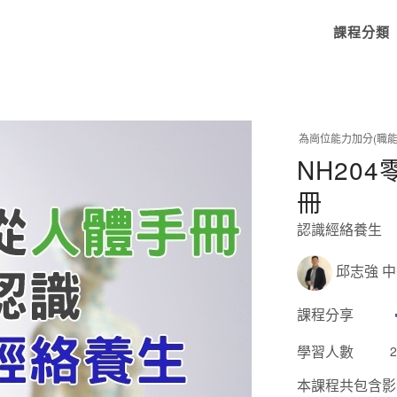
課程分類
為崗位能力加分(職能
NH20
冊
認識經絡養生
邱志強 
課程分享
學習人數
2
本課程共包含影音