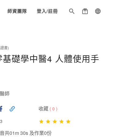
師資團隊
登入/註冊
證書)
4零基礎學中醫4 人體使用手
中醫師
收藏
(
0
)
3
共01m 30s 及作業0份