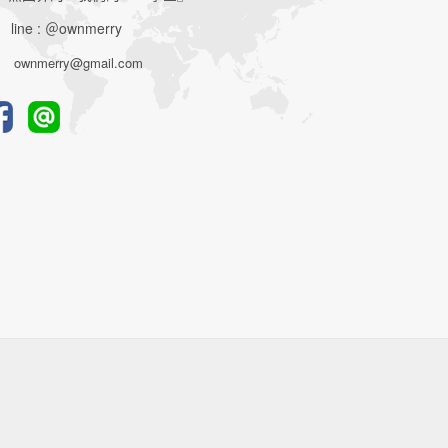
line : ＠ownmerry
ownmerry@gmail.com