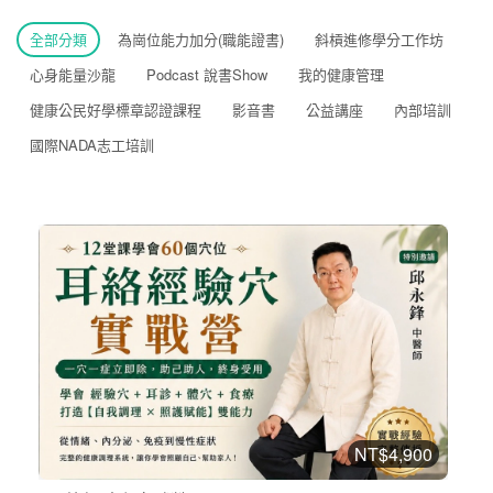
全部分類
為崗位能力加分(職能證書)
斜槓進修學分工作坊
心身能量沙龍
Podcast 說書Show
我的健康管理
健康公民好學標章認證課程
影音書
公益講座
內部培訓
國際NADA志工培訓
NT$4,900