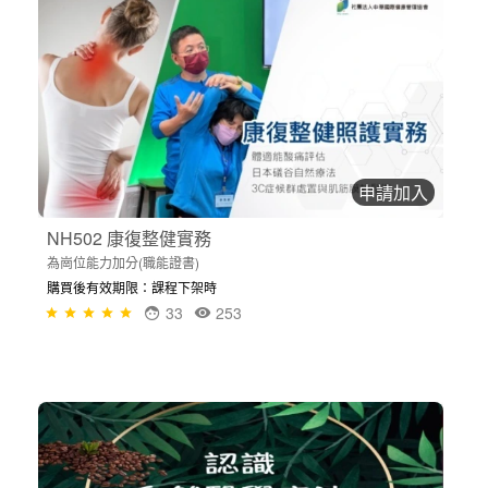
申請加入
NH502 康復整健實務
為崗位能力加分(職能證書)
購買後有效期限：課程下架時
33
253