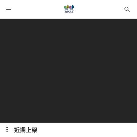
課程分類
師資團隊
聯絡我們
語系選擇
折扣碼
近期上架