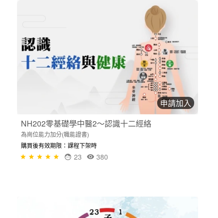
申請加入
NH202零基礎學中醫2～認識十二經絡
為崗位能力加分(職能證書)
購買後有效期限：課程下架時
23
380