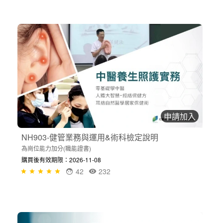
申請加入
NH903-健管業務與運用&術科檢定說明
為崗位能力加分(職能證書)
購買後有效期限：2026-11-08
42
232